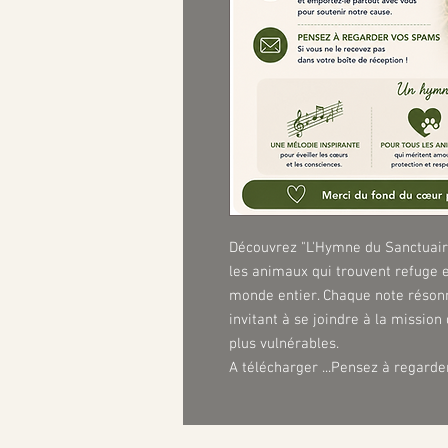
Découvrez "L'Hymne du Sanctuaire
les animaux qui trouvent refuge e
monde entier. Chaque note réson
invitant à se joindre à la missio
plus vulnérables.
A télécharger ...Pensez à regarde