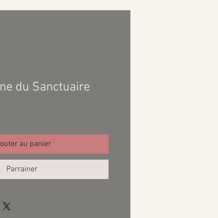
mne du Sanctuaire
outer au panier
Parrainer