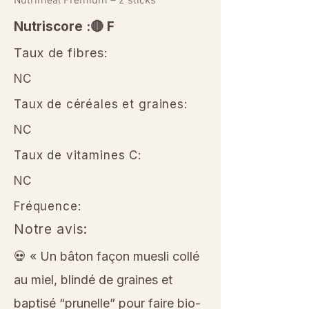
Nutrimeal Premium – 2 sticks
Nutriscore :🔴 F
Taux de fibres:
NC
Taux de céréales et graines:
NC
Taux de vitamines C:
NC
Fréquence:
Notre avis:
💀 « Un bâton façon muesli collé
au miel, blindé de graines et
baptisé “prunelle” pour faire bio-