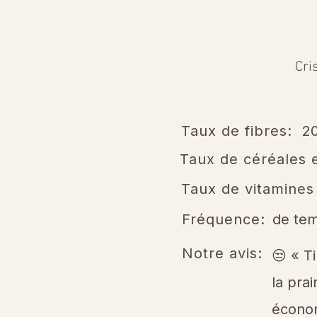
Cri
Taux de fibres:
2
Taux de céréales e
Taux de vitamines
Fréquence:
de te
Notre avis:
😒 « T
la pra
économ