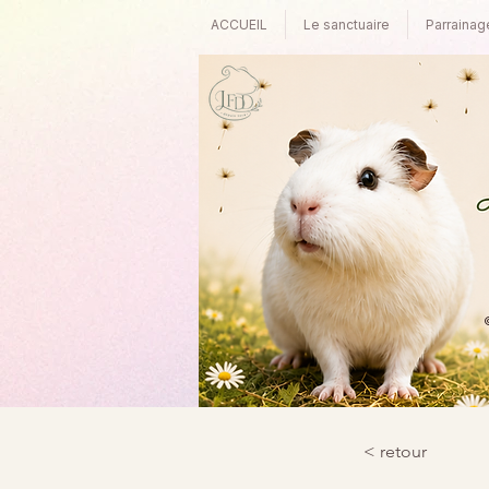
ACCUEIL
Le sanctuaire
Parrainag
©
< retour