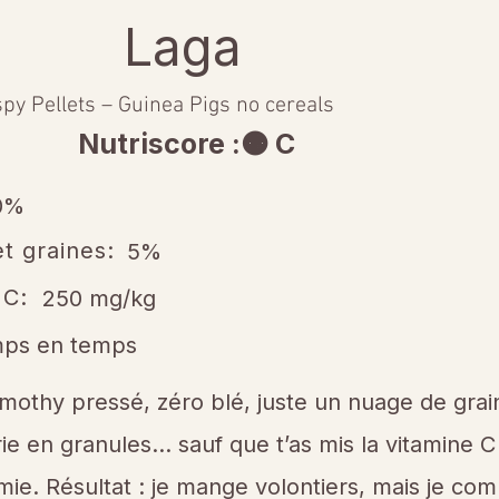
Laga
spy Pellets – Guinea Pigs no cereals
Nutriscore :🟠 C
0%
t graines:
5%
 C:
250 mg/kg
mps en temps
imothy pressé, zéro blé, juste un nuage de grai
irie en granules… sauf que t’as mis la vitamine
ie. Résultat : je mange volontiers, mais je co