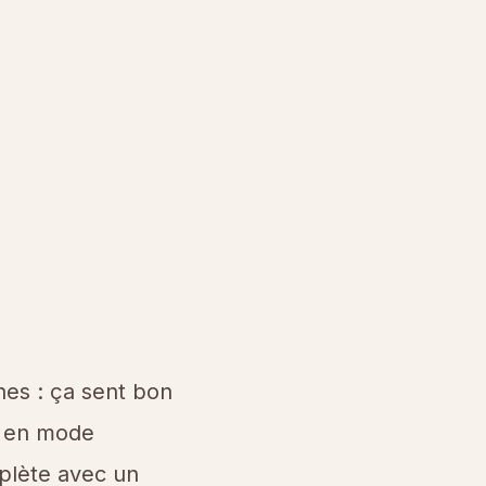
nes : ça sent bon
 C en mode
mplète avec un