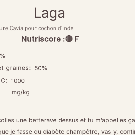
Laga
ure Cavia pour cochon d’Inde
Nutriscore :🔴 F
5%
t graines:
50%
 C:
1000
mg/kg
colles une betterave dessus et tu m’appelles ça 
que je fasse du diabète champêtre, vas-y, con