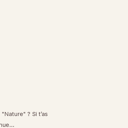
"Nature" ? Si t’as
tinue…