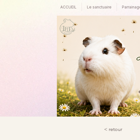
ACCUEIL
Le sanctuaire
Parrainag
©
< retour