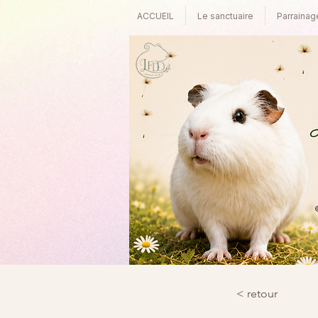
ACCUEIL
Le sanctuaire
Parrainag
©
< retour