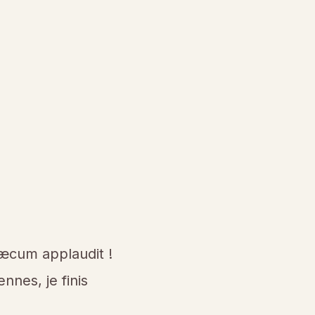
cæcum applaudit !
nnes, je finis