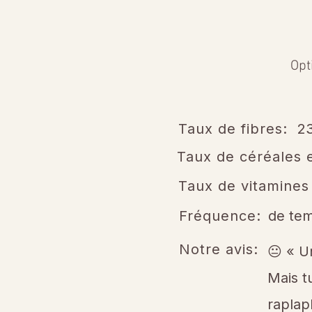
Opt
Taux de fibres:
2
Taux de céréales e
Taux de vitamines
Fréquence:
de te
Notre avis:
😐 « U
Mais t
raplap