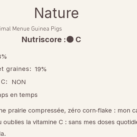
Nature
imal Menue Guinea Pigs
Nutriscore :🟠 C
3%
t graines:
19%
 C:
NON
mps en temps
ne prairie compressée, zéro corn‑flake : mon 
u oublies la vitamine C : sans mes doses quotidie
la.