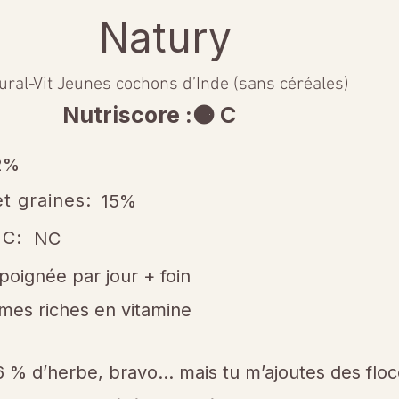
Natury
ural-Vit Jeunes cochons d’Inde (sans céréales)
Nutriscore :🟠 C
2%
t graines:
15%
 C:
NC
 poignée par jour + foin
mes riches en vitamine
6 % d’herbe, bravo… mais tu m’ajoutes des flo