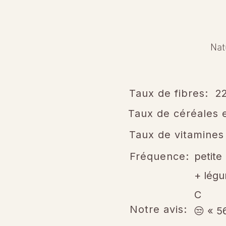
Nat
Taux de fibres:
2
Taux de céréales e
Taux de vitamines
Fréquence:
petite
+ légu
C
Notre avis:
😒 « 5