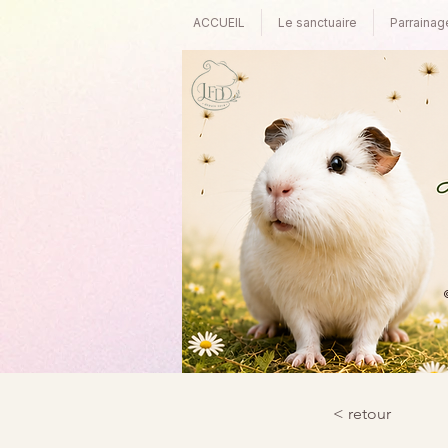
ACCUEIL
Le sanctuaire
Parrainag
©
< retour