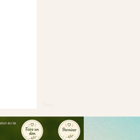
Next
ion écrite.