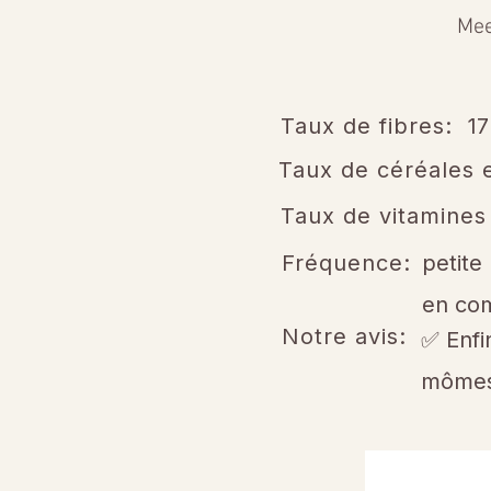
Me
Taux de fibres:
1
Taux de céréales e
Taux de vitamines
Fréquence:
petite
en co
Notre avis:
✅ Enfi
mômes.