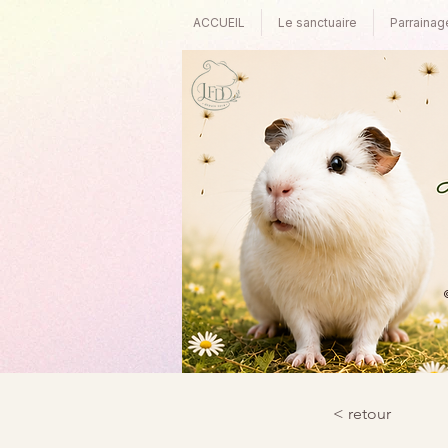
ACCUEIL
Le sanctuaire
Parrainag
©
< retour