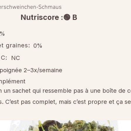
erschweinchen-Schmaus
Nutriscore :🟢 B
7%
t graines:
0%
 C:
NC
 poignée 2–3x/semaine
mplément
n un sachet qui ressemble pas à une boîte de 
 C’est pas complet, mais c’est propre et ça sen