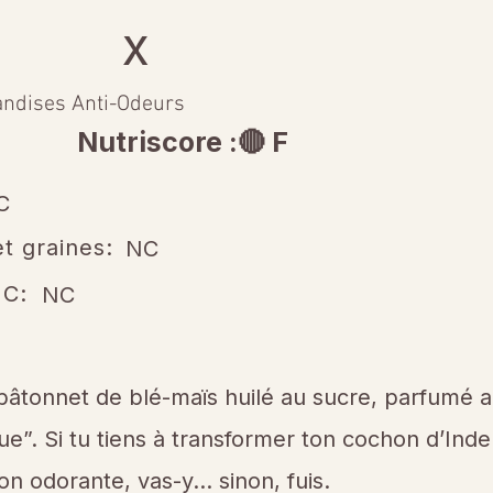
x
andises Anti-Odeurs
Nutriscore :🔴 F
C
t graines:
NC
 C:
NC
bâtonnet de blé-maïs huilé au sucre, parfumé
ue”. Si tu tiens à transformer ton cochon d’Ind
on odorante, vas-y… sinon, fuis.