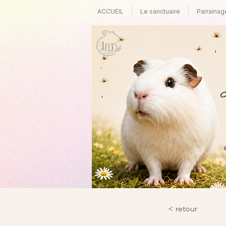
ACCUEIL
Le sanctuaire
Parrainag
©
< retour