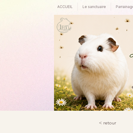
ACCUEIL
Le sanctuaire
Parrainag
©
< retour