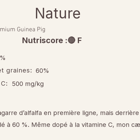
Nature
mium Guinea Pig
Nutriscore :🔴 F
5%
t graines:
60%
 C:
500 mg/kg
agarre d’alfalfa en première ligne, mais derrière
lé à 60 %. Même dopé à la vitamine C, mon c