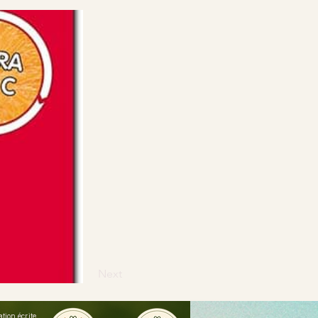
Next
ion écrite.