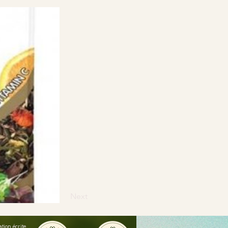
Next
ion écrite.