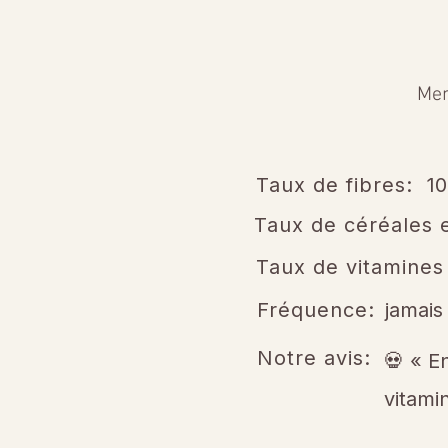
Men
Taux de fibres:
1
Taux de céréales e
Taux de vitamines
Fréquence:
jamais
Notre avis:
💀 « E
vitami