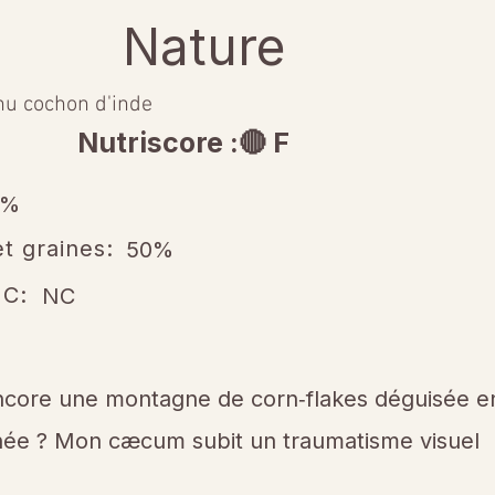
Nature
u cochon d'inde
Nutriscore :🔴 F
0%
t graines:
50%
 C:
NC
ncore une montagne de corn‑flakes déguisée en
née ? Mon cæcum subit un traumatisme visuel