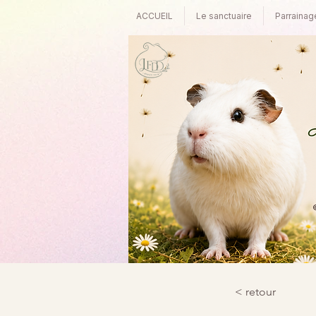
ACCUEIL
Le sanctuaire
Parrainag
©
< retour