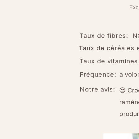
Exc
Taux de fibres:
N
Taux de céréales e
Taux de vitamines
Fréquence:
a volo
Notre avis:
😒 Cro
ramène
produit