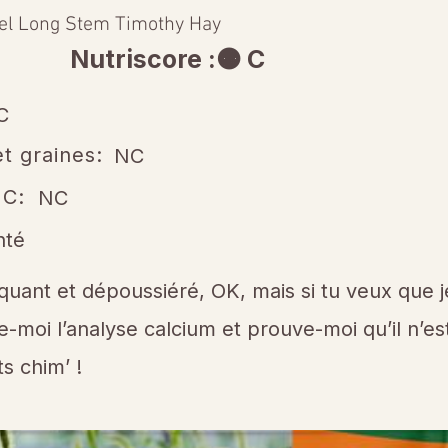
el Long Stem Timothy Hay
Nutriscore :🟠 C
C
t graines:
NC
 C:
NC
nté
quant et dépoussiéré, OK, mais si tu veux que j
-moi l’analyse calcium et prouve-moi qu’il n’es
s chim’ !