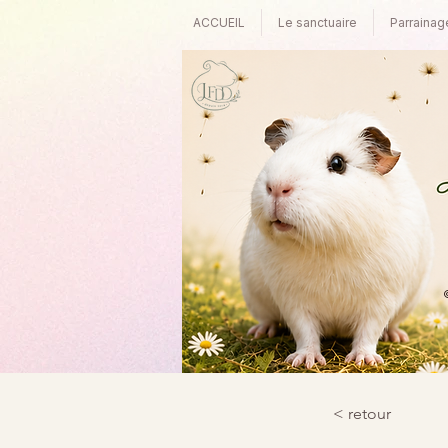
ACCUEIL
Le sanctuaire
Parrainag
©
< retour