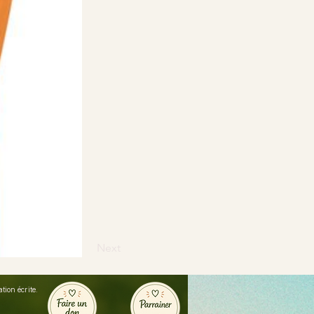
Next
ion écrite.