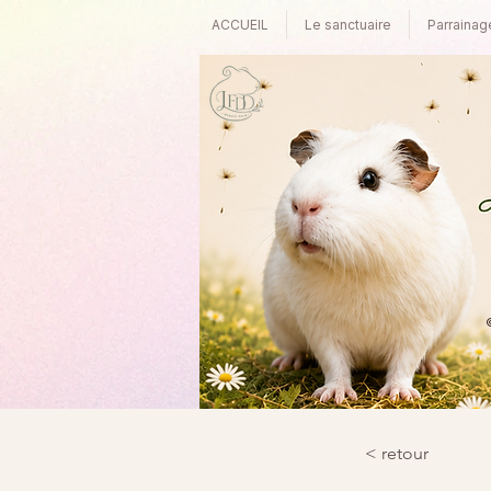
ACCUEIL
Le sanctuaire
Parrainag
©
< retour