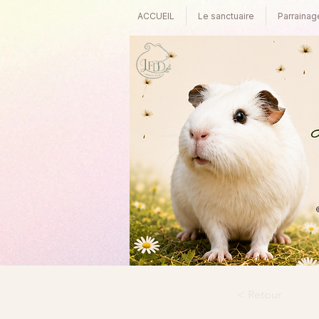
ACCUEIL
Le sanctuaire
Parrainag
©
< Retour