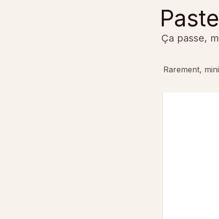
Past
Ça passe, ma
Rarement, min