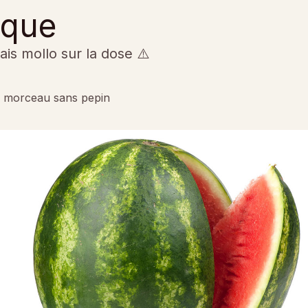
eque
is mollo sur la dose ⚠️
i morceau sans pepin