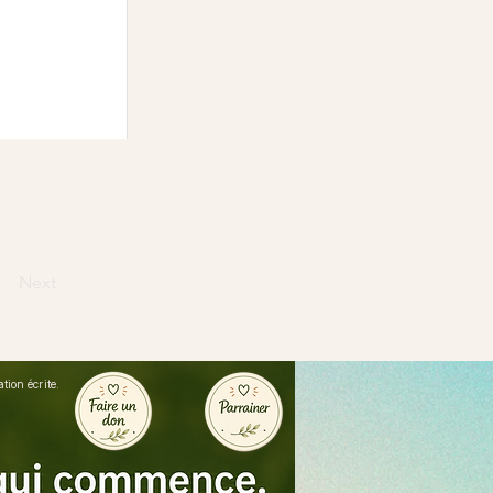
Next
ion écrite.