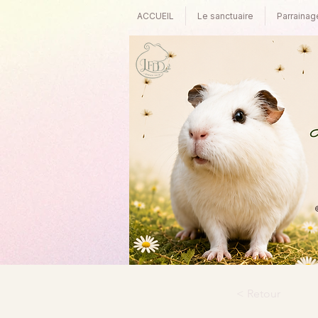
ACCUEIL
Le sanctuaire
Parrainag
©
< Retour