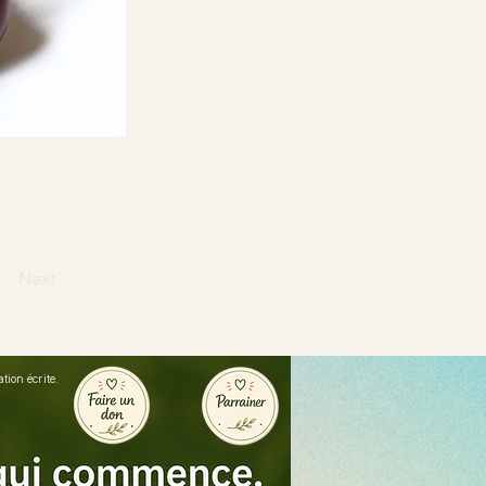
Next
ion écrite.