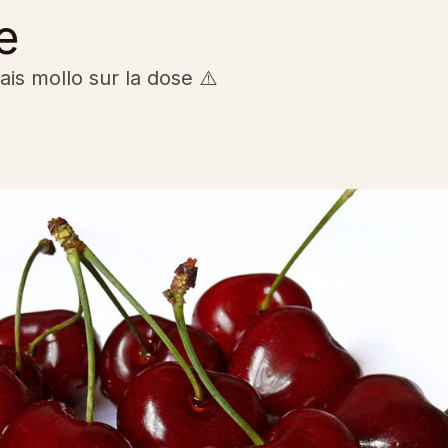
e
is mollo sur la dose ⚠️