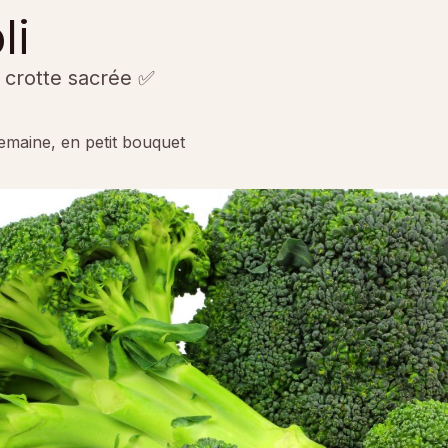
li
a crotte sacrée ✅
semaine, en petit bouquet