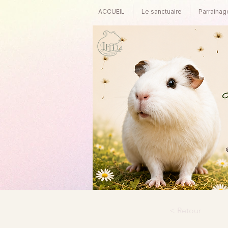
ACCUEIL
Le sanctuaire
Parrainag
©
< Retour