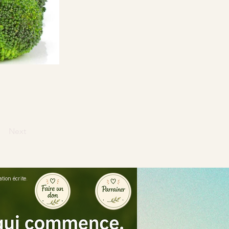
Next
ion écrite.