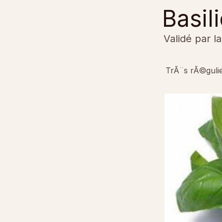
Basil
Validé par l
TrÃ¨s rÃ©gulie