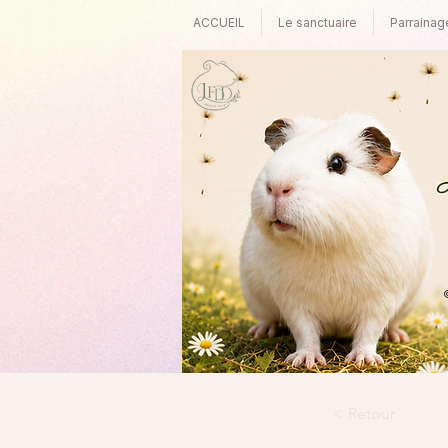
ACCUEIL
Le sanctuaire
Parrainag
©
< Retour