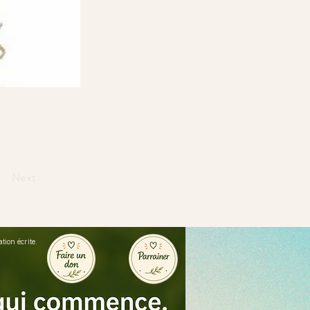
Next
ion écrite.